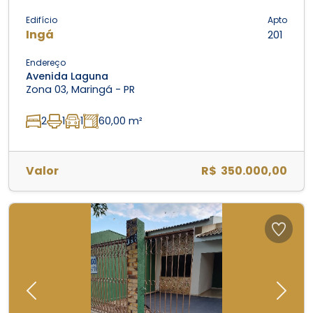
Edifício
Apto
Ingá
201
Endereço
Avenida Laguna
Zona 03, Maringá - PR
2
1
1
60,00 m²
Valor
R$ 350.000,00
Previous
Next