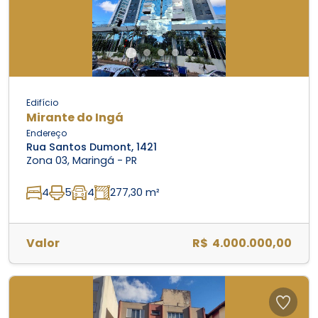
Edifício
Mirante do Ingá
Endereço
Rua Santos Dumont, 1421
Zona 03, Maringá - PR
4
5
4
277,30 m²
Valor
R$ 4.000.000,00