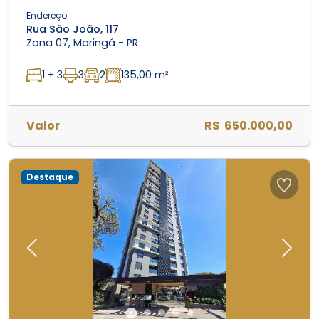
Endereço
Rua São João, 117
Zona 07, Maringá - PR
1 + 3
3
2
135,00 m²
Valor
R$ 650.000,00
Destaque
Previous
Next