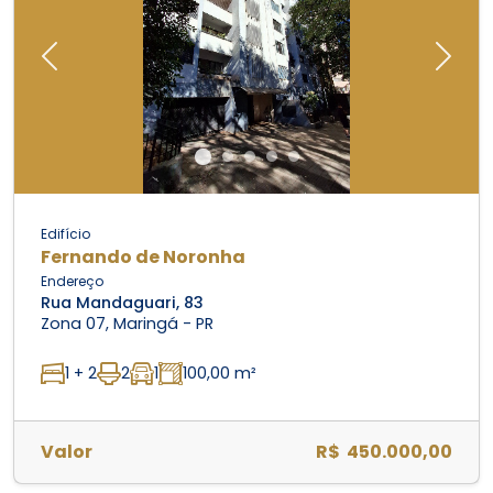
Previous
Next
Edifício
Fernando de Noronha
Endereço
Rua Mandaguari, 83
Zona 07, Maringá - PR
1 + 2
2
1
100,00 m²
Valor
R$ 450.000,00