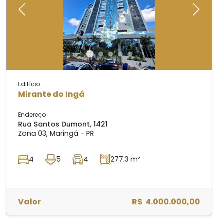
Previous
Next
Edifício
Mirante do Ingá
Endereço
Rua Santos Dumont, 1421
Zona 03, Maringá - PR
4
5
4
277.3 m²
Valor
R$ 4.000.000,00