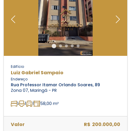
Previous
Next
Edifício
Luiz Gabriel Sampaio
Endereço
Rua Professor Itamar Orlando Soares, 89
Zona 07, Maringá - PR
1
1
1
58,00 m²
Valor
R$ 200.000,00