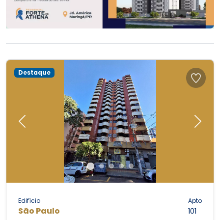
Destaque
Previous
Next
Edifício
Apto
São Paulo
101