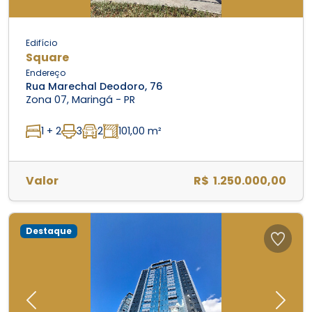
Edifício
Square
Endereço
Rua Marechal Deodoro, 76
Zona 07, Maringá - PR
1 + 2
3
2
101,00 m²
Valor
R$ 1.250.000,00
Destaque
Previous
Next