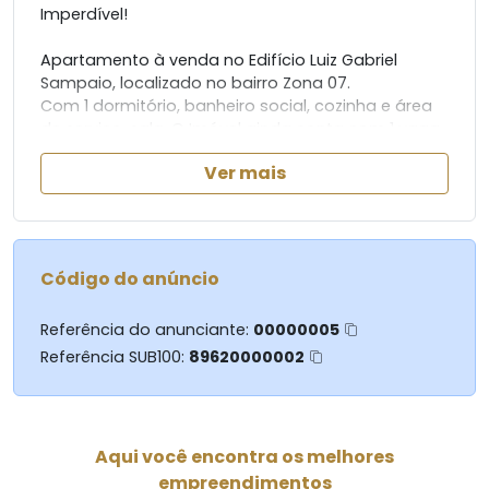
Imperdível!
Apartamento à venda no Edifício Luiz Gabriel
Sampaio, localizado no bairro Zona 07.
Com 1 dormitório, banheiro social, cozinha e área
de serviço, sala. O Imóvel ainda conta com 1 vaga
de garagem.
Ver mais
Não perca essa oportunidade de adquirir um
apartamento em excelente estado de
conservação.
Agende uma visita agora mesmo!
Código do anúncio
Referência do anunciante:
00000005
Referência SUB100:
89620000002
Aqui você encontra os melhores
empreendimentos