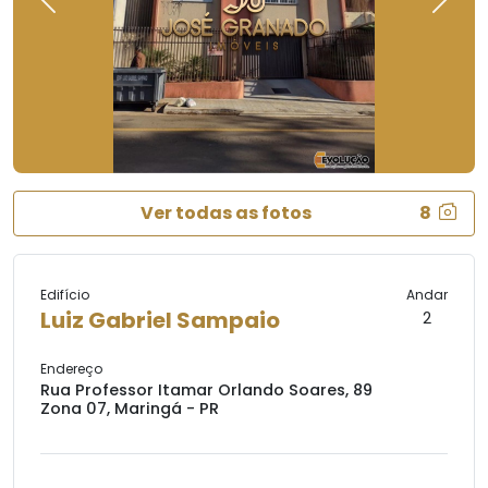
Previous
Next
Ver todas as fotos
8
Edifício
Andar
Luiz Gabriel Sampaio
2
Endereço
Rua Professor Itamar Orlando Soares, 89
Zona 07, Maringá - PR