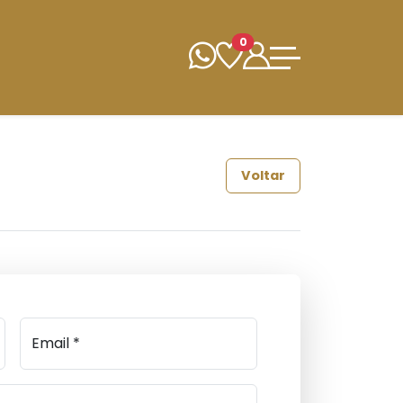
0
Voltar
Email *