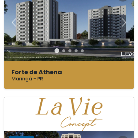
Previous
Next
1 + 1
2
1
44.65 m²
Ver mais detalhes
Forte de Athena
Maringá - PR