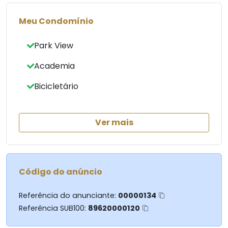
estado impecável para o novo proprietário.
Meu Condomínio
Entre as comodidades, destaca-se a piscina, ideal
Park View
para momentos de lazer e descontração.
Esta é uma oportunidade única para adquirir um
Academia
imóvel de alto padrão em um dos bairros mais
desejados de Maringá.
Bicicletário
Ver mais
Código do anúncio
Referência do anunciante:
00000134
Referência SUB100:
89620000120