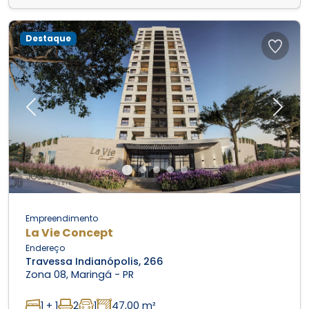
Destaque
Previous
Next
Empreendimento
La Vie Concept
Endereço
Travessa Indianópolis, 266
Zona 08, Maringá - PR
1 + 1
2
1
47,00 m²