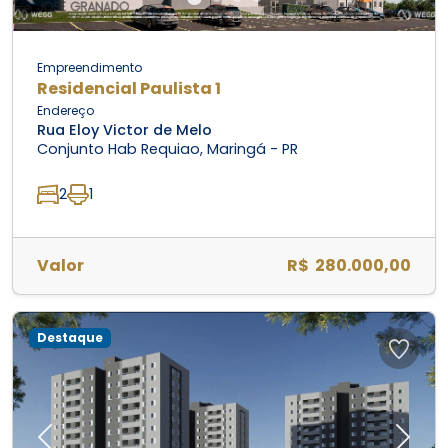
Empreendimento
Residencial Paulista 1
Endereço
Rua Eloy Victor de Melo
Conjunto Hab Requiao, Maringá - PR
2
1
Valor
R$ 280.000,00
Destaque
Previous
Next