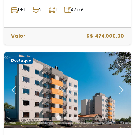
1 + 1
2
1
47 m²
Valor
R$ 474.000,00
Destaque
Previous
Next