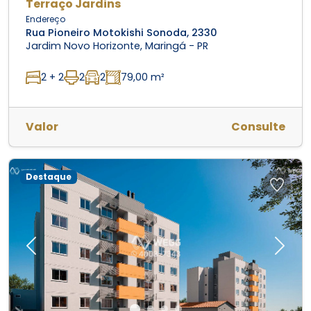
Terraço Jardins
Endereço
Rua Pioneiro Motokishi Sonoda, 2330
Jardim Novo Horizonte, Maringá - PR
2 + 2
2
2
79,00 m²
Valor
Consulte
Destaque
Previous
Next