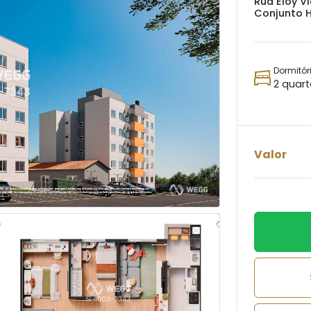
Rua Eloy V
Conjunto H
Dormitór
2 quar
Valor