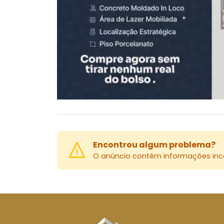
Encontrou algum problema?
O anúncio contém informações inco