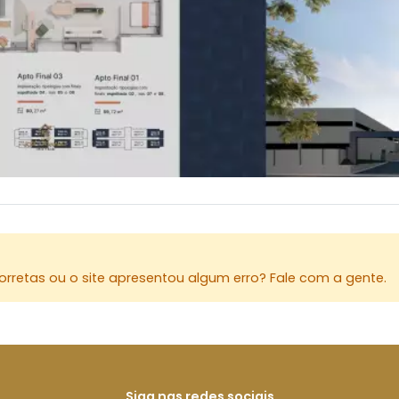
Maringá, o 
tudo o que 
conveniênc
Perguntas F
O Residenci
Caixa? Sim
Caixa Econ
Minha Casa
Posso usar
FGTS é um 
rretas ou o site apresentou algum erro? Fale com a gente.
Siga nas redes sociais