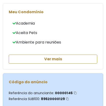
Interiores Privativos e Socias.
Meu Condomínio
Bike Box
Espaço para Patinete
Academia
Espaço Maker
Lobby
Aceita Pets
Coworking
Ambiente para reuniões
Market
Laundry
Elevador delivery
salão de festa
Ver mais
Game Room
Petit Club
Academia
Código do anúncio
Lounge Coberto
Recovery Room
Piscina Coberta
Referência do anunciante:
00000146
Solarium
Referência SUB100:
89620000129
Pet Place