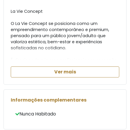
La Vie Concept
O La Vie Concept se posiciona como um
empreendimento contemporâneo e premium,
pensado para um público jovem/adulto que
valoriza estética, bem-estar e experiências
sofisticadas no cotidiano.
É direcionado a jovens profissionais em ascensão
de renda e casais que buscam um alto padrão
Ver mais
acessível, priorizando Lifestyle, localização e
qualidade de vida, mais do que metragem. Um
público que entende o morar como uma
experiência e como extensão do seu estilo de vida.
Informações complementares
- Luxo sem ostentação excessiva;
- Equilíbrio elegante, atemporal e naturalmente
Nunca Habitado
instagramável;
- Status aspiracional como símbolo de conquista
pessoal.