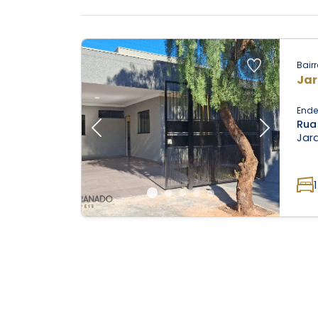
Bairr
Jar
Ende
Rua
Previous
Next
Jard
1