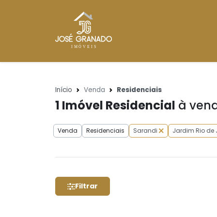
Início
Venda
Residenciais
1
Imóvel Residencial
à vend
Venda
Residenciais
Sarandi
Jardim Rio de 
Filtrar