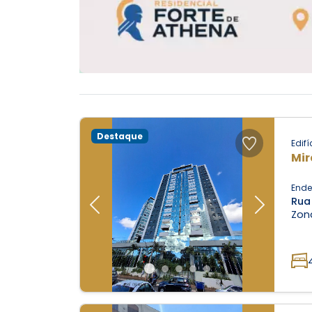
Destaque
Edifí
Mir
Ende
Rua
Previous
Next
Zona