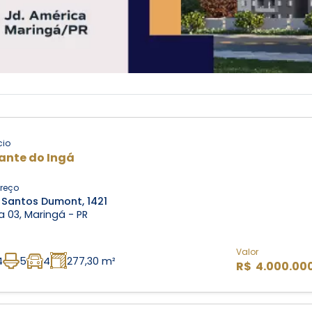
cio
ante do Ingá
reço
 Santos Dumont, 1421
 03, Maringá - PR
Valor
4
5
4
277,30 m²
R$ 4.000.00