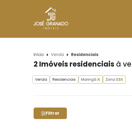
Início
Venda
Residenciais
2
Imóveis residenciais
à ve
Venda
Residenciais
Maringá
Zona 03
Filtrar