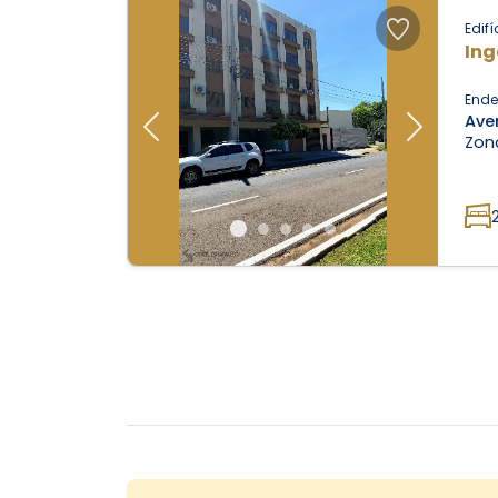
Edifí
Ing
Ende
Ave
Previous
Next
Zona