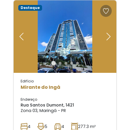
Destaque
Previous
Next
Edifício
Mirante do Ingá
Endereço
Rua Santos Dumont, 1421
Zona 03, Maringá - PR
4
5
4
277.3 m²