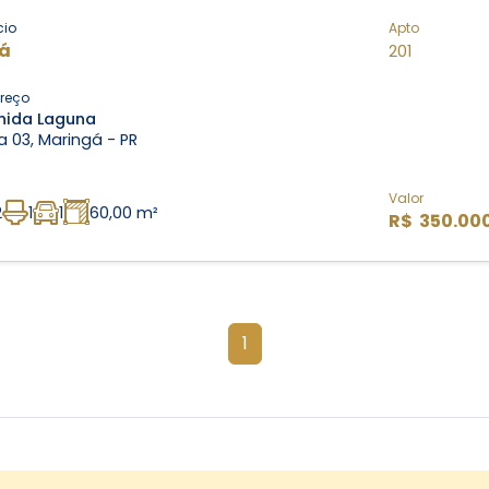
cio
Apto
á
201
reço
nida Laguna
 03, Maringá - PR
Valor
2
1
1
60,00 m²
R$ 350.00
1