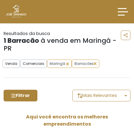
Resultados da busca
1
Barracão
à venda em Maringá -
PR
Venda
Comerciais
Maringá
Barracões
Filtrar
Mais Relevantes
Aqui você encontra os melhores
empreendimentos