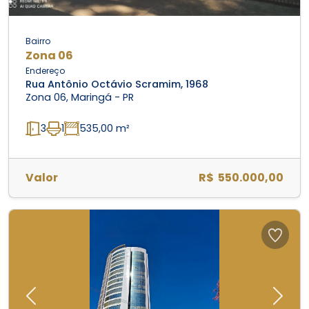
Bairro
Zona 06
Endereço
Rua Antônio Octávio Scramim, 1968
Zona 06, Maringá - PR
3
1
535,00 m²
Valor
R$ 550.000,00
Previous
Next