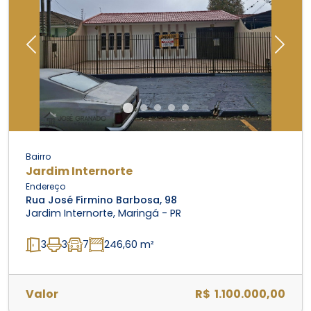
Previous
Next
Bairro
Jardim Internorte
Endereço
Rua José Firmino Barbosa, 98
Jardim Internorte, Maringá - PR
3
3
7
246,60 m²
Valor
R$ 1.100.000,00