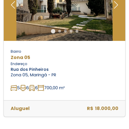
Previous
Next
Bairro
Zona 05
Endereço
Rua dos Pinheiros
Zona 05, Maringá - PR
5
6
6
700,00 m²
Aluguel
R$ 18.000,00