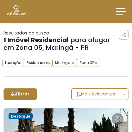
Resultados da busca
1
Imóvel Residencial
para alugar
em Zona 05, Maringá - PR
Locação
Residenciais
Maringá
Zona 05
Filtrar
Mais Relevantes
Destaque