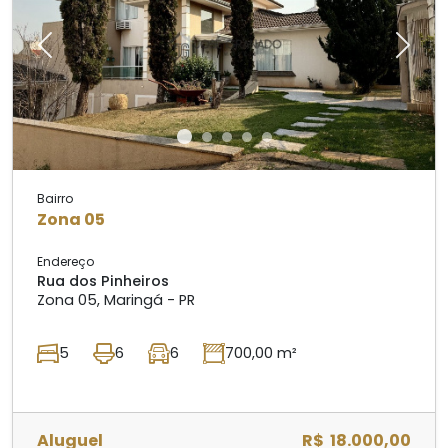
Previous
Next
Bairro
Zona 05
Endereço
Rua dos Pinheiros
Zona 05, Maringá - PR
5
6
6
700,00 m²
Aluguel
R$ 18.000,00