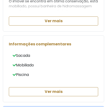
O imóvel se encontra em ótima conservação, está
mobiliado, possui banheira de hidromassagem
para duas pessoas e possui piscina.
Ver mais
Imobiliária José Granado
44 - 3354-3353
44 - 98844 - 0752
Informações complementares
Sacada
Mobiliado
Piscina
Ver mais