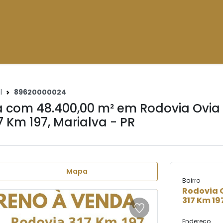
l
89620000024
 com 48.400,00 m² em
Rodovia Ovia
7 Km 197
,
Marialva - PR
Mapa
Bairro
Rodovia O
317 Km 19
Endereço