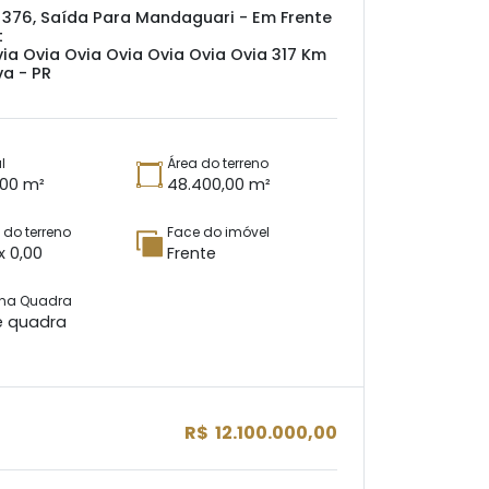
 376, Saída Para Mandaguari - Em Frente
t
ia Ovia Ovia Ovia Ovia Ovia Ovia 317 Km
va - PR
l
Área do terreno
,00 m²
48.400,00 m²
do terreno
Face do imóvel
x 0,00
Frente
 na Quadra
e quadra
R$ 12.100.000,00