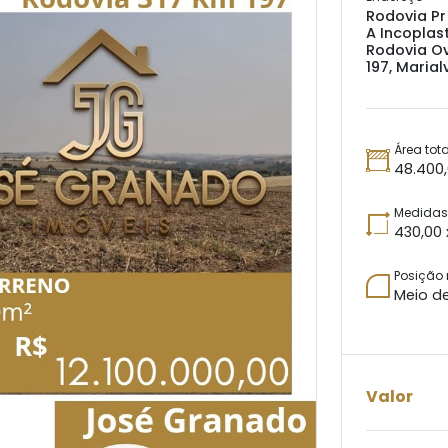
Rodovia Pr
A Incoplas
Rodovia Ov
197, Marial
Área tota
48.400
Medidas 
430,00 
Posição
Meio d
Valor