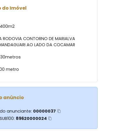
 do Imóvel
8.400m2
RA RODOVIA CONTORNO DE MARIALVA
 MANDAGUARI AO LADO DA COCAMAR
430metros
00 metro
o anúncio
 do anunciante:
00000037
 SUB100:
89620000024