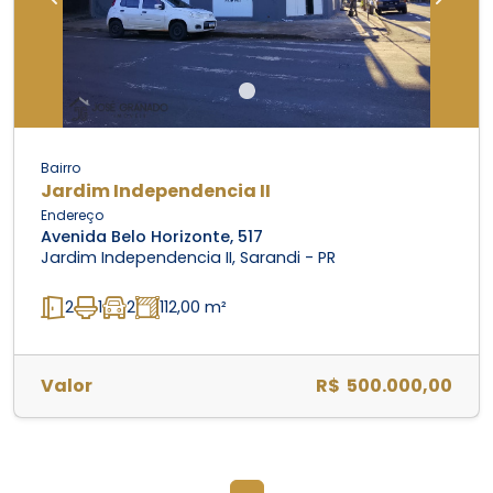
Previous
Next
Bairro
Jardim Independencia II
Endereço
Avenida Belo Horizonte, 517
Jardim Independencia II, Sarandi - PR
2
1
2
112,00 m²
Valor
R$ 500.000,00