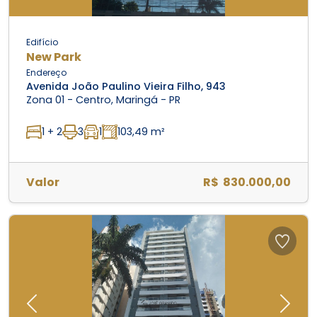
Edifício
New Park
Endereço
Avenida João Paulino Vieira Filho, 943
Zona 01 - Centro, Maringá - PR
1 + 2
3
1
103,49 m²
Valor
R$ 830.000,00
Previous
Next