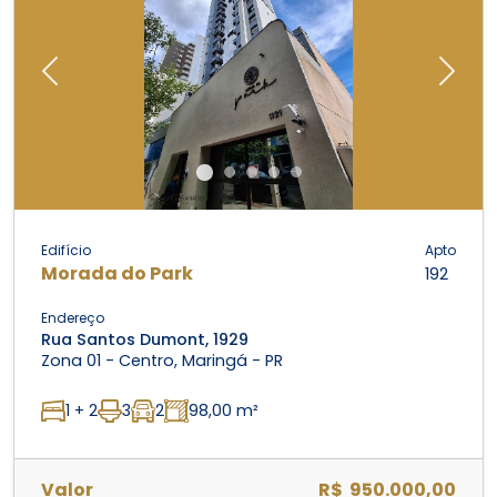
Previous
Next
Edifício
Apto
Morada do Park
192
Endereço
Rua Santos Dumont, 1929
Zona 01 - Centro, Maringá - PR
1 + 2
3
2
98,00 m²
Valor
R$ 950.000,00