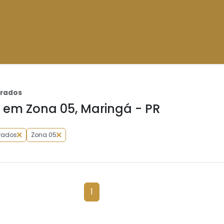
brados
em Zona 05, Maringá - PR
rados
Zona 05
1