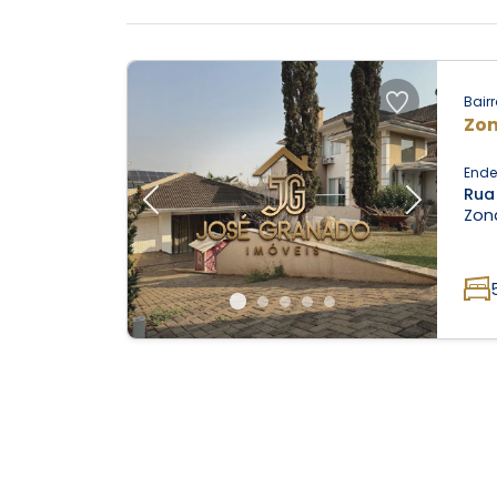
Bairr
Zon
Ende
Rua 
Previous
Next
Zona