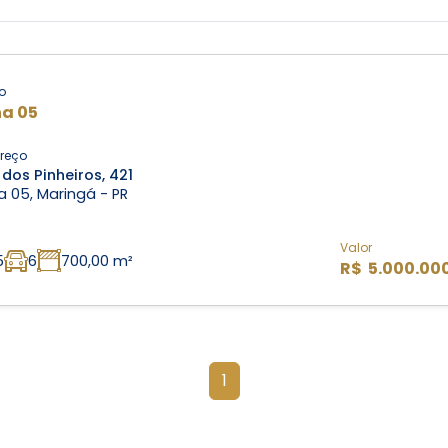
o
a 05
reço
dos Pinheiros, 421
 05, Maringá - PR
Valor
5
6
700,00 m²
R$ 5.000.00
1