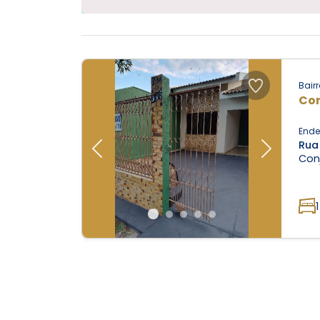
Bairr
Con
Ende
Rua
Previous
Next
Conj
1