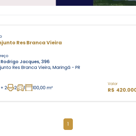
o
junto Res Branca Vieira
reço
 Rodrigo Jacques, 396
unto Res Branca Vieira, Maringá - PR
Valor
 + 2
2
1
100,00 m²
R$ 420.00
1