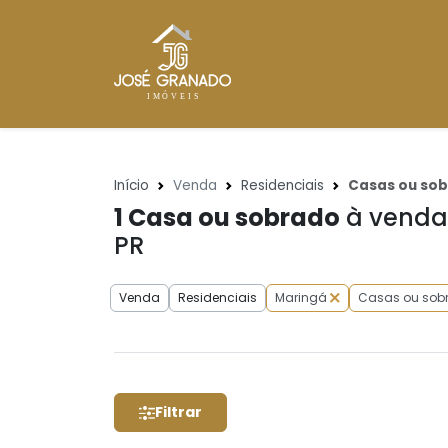
Início
Venda
Residenciais
Casas ou so
1
Casa ou sobrado
à venda 
PR
Venda
Residenciais
Maringá
Casas ou sob
Filtrar