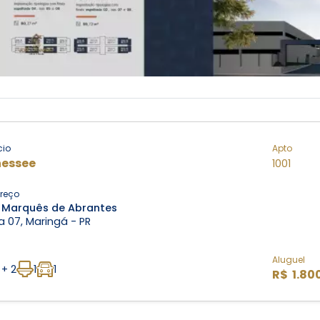
cio
Apto
essee
1001
reço
 Marquês de Abrantes
 07, Maringá - PR
Aluguel
 + 2
1
1
R$ 1.80