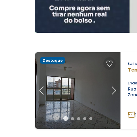
Destaque
Edifí
Ten
Ende
Rua
Previous
Next
Zona
1