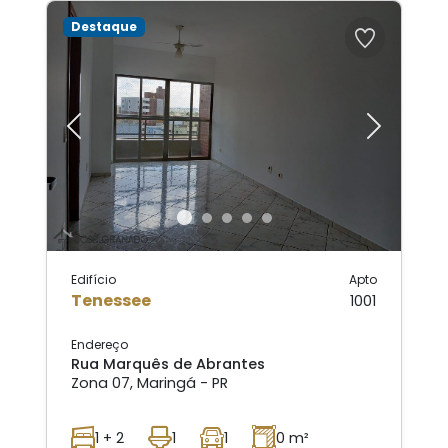
Destaque
Previous
Next
Edifício
Apto
Tenessee
1001
Endereço
Rua Marquês de Abrantes
Zona 07, Maringá - PR
1 + 2
1
1
0 m²