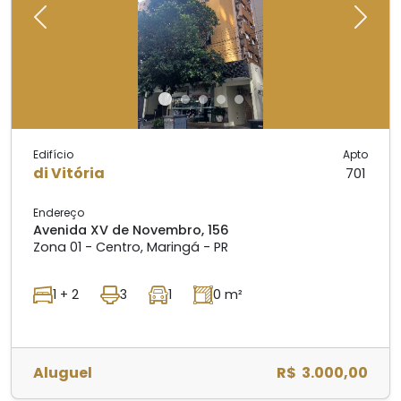
Previous
Next
Edifício
Apto
di Vitória
701
Endereço
Avenida XV de Novembro, 156
Zona 01 - Centro, Maringá - PR
1 + 2
3
1
0 m²
Aluguel
R$ 3.000,00