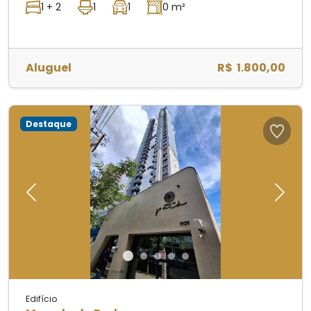
1 + 2
1
1
0 m²
Aluguel
R$ 1.800,00
Destaque
Previous
Next
Edifício