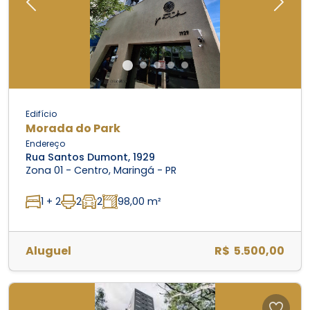
Previous
Next
Edifício
Morada do Park
Endereço
Rua Santos Dumont, 1929
Zona 01 - Centro, Maringá - PR
1 + 2
2
2
98,00 m²
Aluguel
R$ 5.500,00