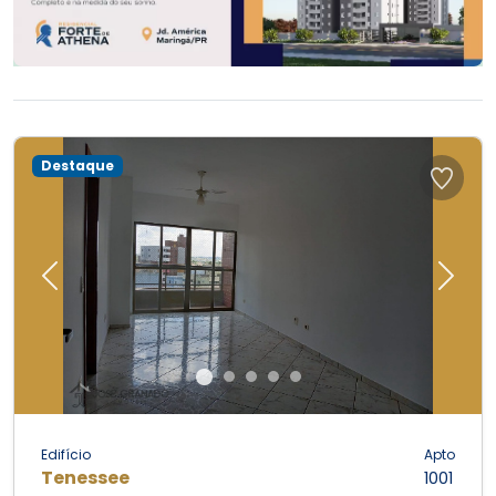
Destaque
Previous
Next
Edifício
Apto
Tenessee
1001