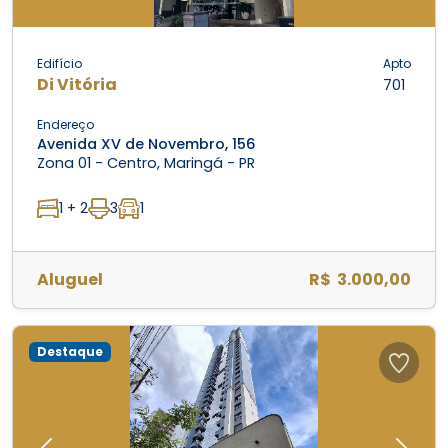
Edifício
Apto
Di Vitória
701
Endereço
Avenida XV de Novembro, 156
Zona 01 - Centro, Maringá - PR
1 + 2
3
1
Aluguel
R$ 3.000,00
Destaque