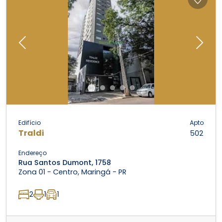
Previous
Next
Edifício
Apto
Traldi
502
Endereço
Rua Santos Dumont, 1758
Zona 01 - Centro, Maringá - PR
2
1
1