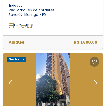
Endereço
Rua Marquês de Abrantes
Zona 07, Maringá - PR
1 + 2
1
1
Aluguel
R$ 1.800,00
Destaque
Previous
Next