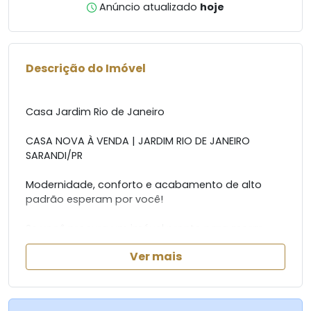
Anúncio atualizado
hoje
Descrição do Imóvel
Casa Jardim Rio de Janeiro
CASA NOVA À VENDA | JARDIM RIO DE JANEIRO
SARANDI/PR
Modernidade, conforto e acabamento de alto
padrão esperam por você!
Se você procura um imóvel pronto para morar,
com excelente distribuição dos ambientes e
Ver mais
detalhes que fazem a diferença, esta é a
oportunidade ideal.
Área construída: 92,74 m²