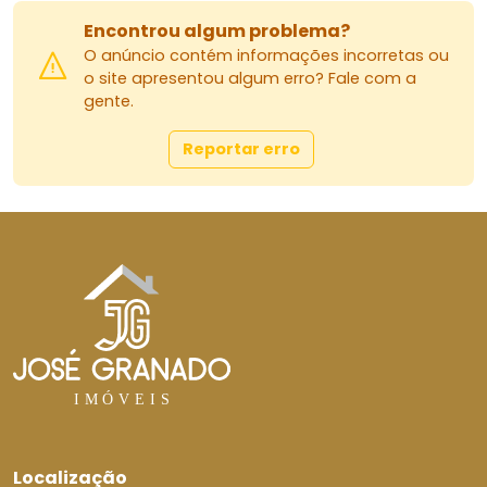
Localizada no Jardim Rio de Janeiro, em
Encontrou algum problema?
Sarandi/PR, em uma região de grande crescimento
O anúncio contém informações incorretas ou
e valorização.
o site apresentou algum erro? Fale com a
gente.
Agende sua visita e venha conhecer seu novo lar!
Reportar erro
Localização