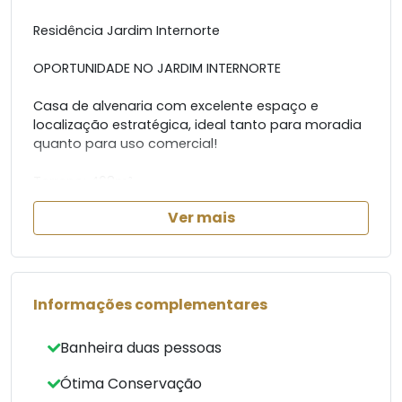
Residência Jardim Internorte
OPORTUNIDADE NO JARDIM INTERNORTE
Casa de alvenaria com excelente espaço e
localização estratégica, ideal tanto para moradia
quanto para uso comercial!
Terreno: 468m²
Área construída: 246,60m²
Ver mais
O imóvel conta com:
3 dormitórios, sendo 1 suíte
Sala ampla
Cozinha grande
Informações complementares
Banheiro social
Edícula nos fundos com churrasqueira
Banheira duas pessoas
Banheiro externo
Despensa
Ótima Conservação