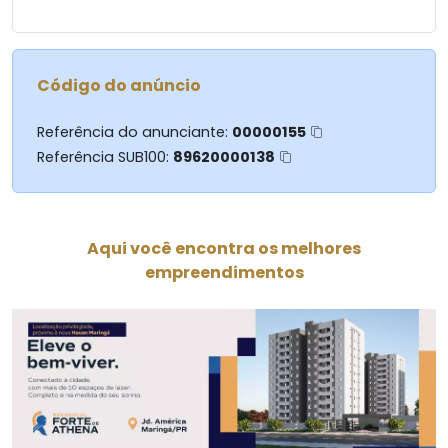
Localizada no Jardim Internorte, em uma região
com fácil acesso e ótima valorização.
Perfeita para:
Código do anúncio
Residência familiar
Escritórios
Clínicas
Referência do anunciante:
00000155
Empresas ou comércio em geral
Referência SUB100:
89620000138
Valor: R$ 1.100.000,00
Aqui você encontra os melhores
empreendimentos