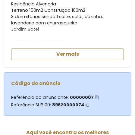
Residência Alvenaria
Terreno 150m2 Construção 100m2
3 dormitórios sendo 1 suíte, sala , cozinha,
lavanderia com churrasqueira
Jardim Batel
IMOBILIÁRIA JOSÉ GRANADO
44- 99867-2227
Ver mais
44- 3354-3353
Código do anúncio
Referência do anunciante:
00000087
Referência SUB100:
89620000074
Aqui você encontra os melhores